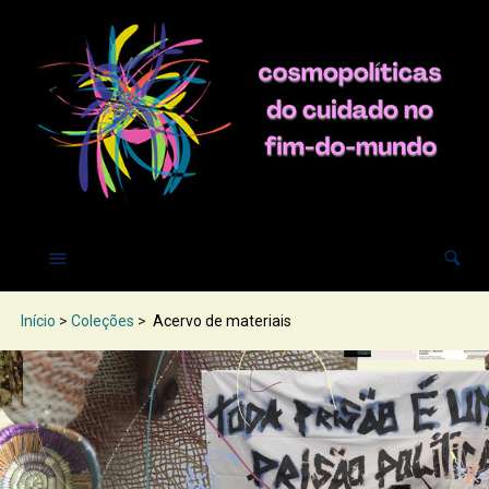
Início
>
Coleções
>
Acervo de materiais