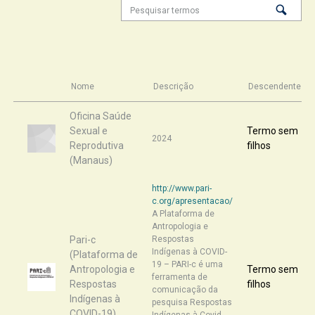
Nome
Descrição
Descendentes
Oficina Saúde
Sexual e
Termo sem
2024
Reprodutiva
filhos
(Manaus)
http://www.pari-
c.org/apresentacao/
A Plataforma de
Antropologia e
Pari-c
Respostas
Indígenas à COVID-
(Plataforma de
19 – PARI-c é uma
Antropologia e
Termo sem
ferramenta de
Respostas
filhos
comunicação da
Indígenas à
pesquisa Respostas
COVID-19)