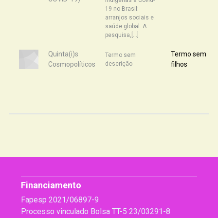
Indígenas à Covid-
19 no Brasil:
arranjos sociais e
saúde global. A
pesquisa,[...]
Quinta(i)s
Termo sem
Termo sem
Cosmopolíticos
descrição
filhos
Financiamento
Fapesp 2021/06897-9
Processo vinculado Bolsa TT-5 23/03291-8