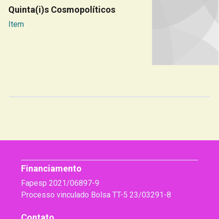
Quinta(i)s Cosmopolíticos
Item
Financiamento
Fapesp 2021/06897-9
Processo vinculado Bolsa TT-5 23/03291-8
Contato