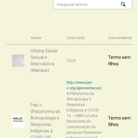
Nome
Descrição
Descendentes
Oficina Saúde
Sexual e
Termo sem
2024
Reprodutiva
filhos
(Manaus)
http://www.pari-
c.org/apresentacao/
A Plataforma de
Antropologia e
Pari-c
Respostas
Indígenas à COVID-
(Plataforma de
19 – PARI-c é uma
Antropologia e
Termo sem
ferramenta de
Respostas
filhos
comunicação da
Indígenas à
pesquisa Respostas
COVID-19)