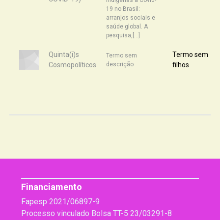
Indígenas à Covid-
19 no Brasil:
arranjos sociais e
saúde global. A
pesquisa,[...]
Quinta(i)s
Termo sem
Termo sem
Cosmopolíticos
descrição
filhos
Financiamento
Fapesp 2021/06897-9
Processo vinculado Bolsa TT-5 23/03291-8