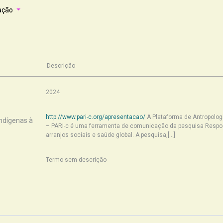
ação
Descrição
2024
http://www.pari-c.org/apresentacao/
A Plataforma de Antropolog
Indígenas à
– PARI-c é uma ferramenta de comunicação da pesquisa Respost
arranjos sociais e saúde global. A pesquisa,[...]
Termo sem descrição