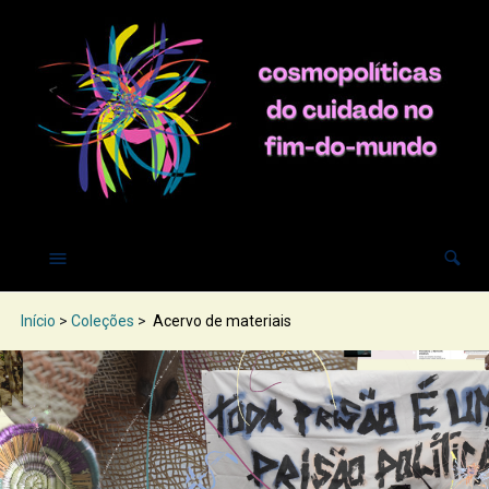
Início
>
Coleções
>
Acervo de materiais